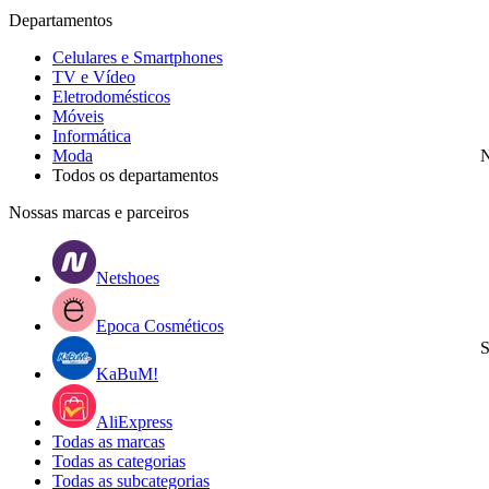
Departamentos
Celulares e Smartphones
TV e Vídeo
Eletrodomésticos
Móveis
Informática
Moda
N
Todos os departamentos
Nossas marcas e parceiros
Netshoes
Epoca Cosméticos
S
KaBuM!
AliExpress
Todas as marcas
Todas as categorias
Todas as subcategorias