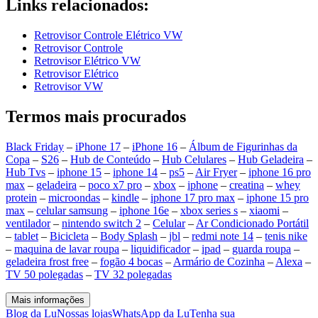
Links relacionados:
Retrovisor Controle Elétrico VW
Retrovisor Controle
Retrovisor Elétrico VW
Retrovisor Elétrico
Retrovisor VW
Termos mais procurados
Black Friday
–
iPhone 17
–
iPhone 16
–
Álbum de Figurinhas da
Copa
–
S26
–
Hub de Conteúdo
–
Hub Celulares
–
Hub Geladeira
–
Hub Tvs
–
iphone 15
–
iphone 14
–
ps5
–
Air Fryer
–
iphone 16 pro
max
–
geladeira
–
poco x7 pro
–
xbox
–
iphone
–
creatina
–
whey
protein
–
microondas
–
kindle
–
iphone 17 pro max
–
iphone 15 pro
max
–
celular samsung
–
iphone 16e
–
xbox series s
–
xiaomi
–
ventilador
–
nintendo switch 2
–
Celular
–
Ar Condicionado Portátil
–
tablet
–
Bicicleta
–
Body Splash
–
jbl
–
redmi note 14
–
tenis nike
–
maquina de lavar roupa
–
liquidificador
–
ipad
–
guarda roupa
–
geladeira frost free
–
fogão 4 bocas
–
Armário de Cozinha
–
Alexa
–
TV 50 polegadas
–
TV 32 polegadas
Mais informações
Blog da Lu
Nossas lojas
WhatsApp da Lu
Tenha sua