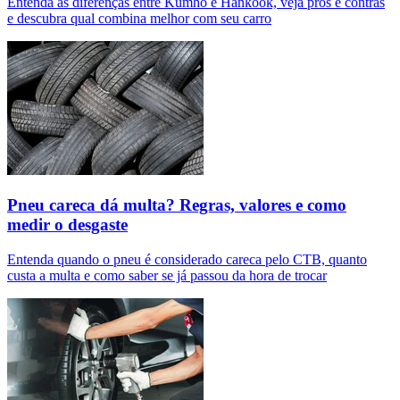
Entenda as diferenças entre Kumho e Hankook, veja prós e contras
e descubra qual combina melhor com seu carro
Pneu careca dá multa? Regras, valores e como
medir o desgaste
Entenda quando o pneu é considerado careca pelo CTB, quanto
custa a multa e como saber se já passou da hora de trocar