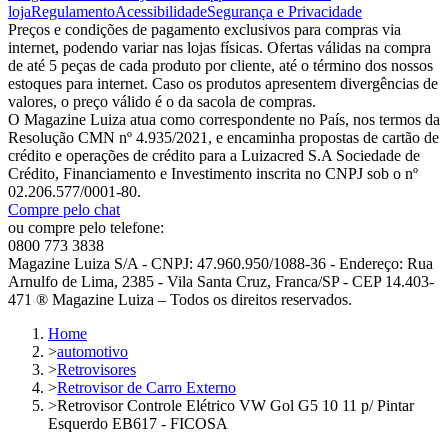
loja
Regulamento
Acessibilidade
Segurança e Privacidade
Preços e condições de pagamento exclusivos para compras via
internet, podendo variar nas lojas físicas. Ofertas válidas na compra
de até 5 peças de cada produto por cliente, até o término dos nossos
estoques para internet. Caso os produtos apresentem divergências de
valores, o preço válido é o da sacola de compras.
O Magazine Luiza atua como correspondente no País, nos termos da
Resolução CMN nº 4.935/2021, e encaminha propostas de cartão de
crédito e operações de crédito para a Luizacred S.A Sociedade de
Crédito, Financiamento e Investimento inscrita no CNPJ sob o nº
02.206.577/0001-80.
Compre pelo chat
ou compre pelo telefone:
0800 773 3838
Magazine Luiza S/A - CNPJ: 47.960.950/1088-36 - Endereço: Rua
Arnulfo de Lima, 2385 - Vila Santa Cruz, Franca/SP - CEP 14.403-
471 ® Magazine Luiza – Todos os direitos reservados.
Home
>
automotivo
>
Retrovisores
>
Retrovisor de Carro Externo
>
Retrovisor Controle Elétrico VW Gol G5 10 11 p/ Pintar
Esquerdo EB617 - FICOSA