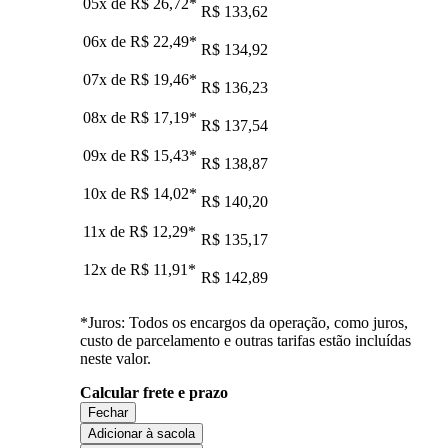
05x de
R$ 26,72
*
R$ 133,62
06x de
R$ 22,49
*
R$ 134,92
07x de
R$ 19,46
*
R$ 136,23
08x de
R$ 17,19
*
R$ 137,54
09x de
R$ 15,43
*
R$ 138,87
10x de
R$ 14,02
*
R$ 140,20
11x de
R$ 12,29
*
R$ 135,17
12x de
R$ 11,91
*
R$ 142,89
*Juros: Todos os encargos da operação, como juros,
custo de parcelamento e outras tarifas estão incluídas
neste valor.
Calcular frete e prazo
Fechar
Adicionar à sacola