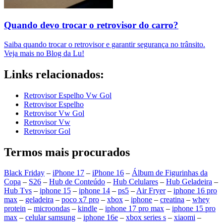
Quando devo trocar o retrovisor do carro?
Saiba quando trocar o retrovisor e garantir segurança no trânsito.
Veja mais no Blog da Lu!
Links relacionados:
Retrovisor Espelho Vw Gol
Retrovisor Espelho
Retrovisor Vw Gol
Retrovisor Vw
Retrovisor Gol
Termos mais procurados
Black Friday
–
iPhone 17
–
iPhone 16
–
Álbum de Figurinhas da
Copa
–
S26
–
Hub de Conteúdo
–
Hub Celulares
–
Hub Geladeira
–
Hub Tvs
–
iphone 15
–
iphone 14
–
ps5
–
Air Fryer
–
iphone 16 pro
max
–
geladeira
–
poco x7 pro
–
xbox
–
iphone
–
creatina
–
whey
protein
–
microondas
–
kindle
–
iphone 17 pro max
–
iphone 15 pro
max
–
celular samsung
–
iphone 16e
–
xbox series s
–
xiaomi
–