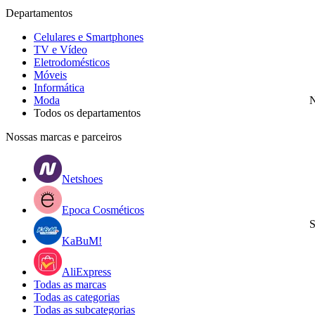
Departamentos
Celulares e Smartphones
TV e Vídeo
Eletrodomésticos
Móveis
Informática
Moda
N
Todos os departamentos
Nossas marcas e parceiros
Netshoes
Epoca Cosméticos
S
KaBuM!
AliExpress
Todas as marcas
Todas as categorias
Todas as subcategorias