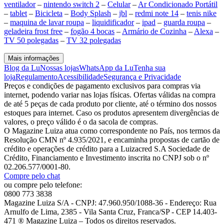
ventilador
–
nintendo switch 2
–
Celular
–
Ar Condicionado Portátil
–
tablet
–
Bicicleta
–
Body Splash
–
jbl
–
redmi note 14
–
tenis nike
–
maquina de lavar roupa
–
liquidificador
–
ipad
–
guarda roupa
–
geladeira frost free
–
fogão 4 bocas
–
Armário de Cozinha
–
Alexa
–
TV 50 polegadas
–
TV 32 polegadas
Mais informações
Blog da Lu
Nossas lojas
WhatsApp da Lu
Tenha sua
loja
Regulamento
Acessibilidade
Segurança e Privacidade
Preços e condições de pagamento exclusivos para compras via
internet, podendo variar nas lojas físicas. Ofertas válidas na compra
de até 5 peças de cada produto por cliente, até o término dos nossos
estoques para internet. Caso os produtos apresentem divergências de
valores, o preço válido é o da sacola de compras.
O Magazine Luiza atua como correspondente no País, nos termos da
Resolução CMN nº 4.935/2021, e encaminha propostas de cartão de
crédito e operações de crédito para a Luizacred S.A Sociedade de
Crédito, Financiamento e Investimento inscrita no CNPJ sob o nº
02.206.577/0001-80.
Compre pelo chat
ou compre pelo telefone:
0800 773 3838
Magazine Luiza S/A - CNPJ: 47.960.950/1088-36 - Endereço: Rua
Arnulfo de Lima, 2385 - Vila Santa Cruz, Franca/SP - CEP 14.403-
471 ® Magazine Luiza – Todos os direitos reservados.