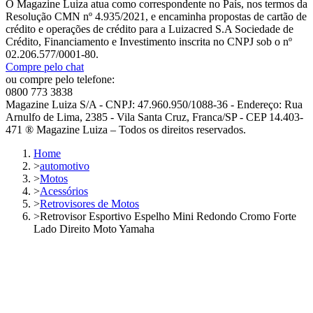
O Magazine Luiza atua como correspondente no País, nos termos da
Resolução CMN nº 4.935/2021, e encaminha propostas de cartão de
crédito e operações de crédito para a Luizacred S.A Sociedade de
Crédito, Financiamento e Investimento inscrita no CNPJ sob o nº
02.206.577/0001-80.
Compre pelo chat
ou compre pelo telefone:
0800 773 3838
Magazine Luiza S/A - CNPJ: 47.960.950/1088-36 - Endereço: Rua
Arnulfo de Lima, 2385 - Vila Santa Cruz, Franca/SP - CEP 14.403-
471 ® Magazine Luiza – Todos os direitos reservados.
Home
>
automotivo
>
Motos
>
Acessórios
>
Retrovisores de Motos
>
Retrovisor Esportivo Espelho Mini Redondo Cromo Forte
Lado Direito Moto Yamaha