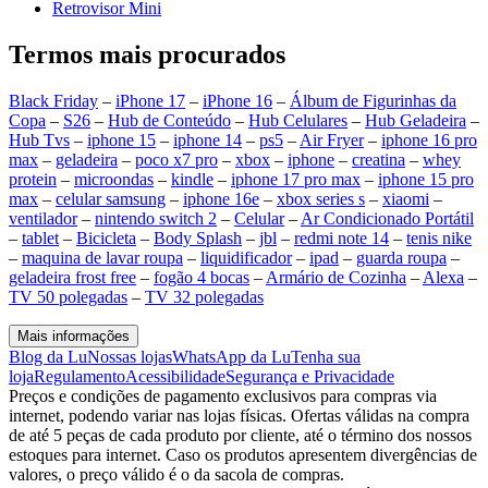
Retrovisor Mini
Termos mais procurados
Black Friday
–
iPhone 17
–
iPhone 16
–
Álbum de Figurinhas da
Copa
–
S26
–
Hub de Conteúdo
–
Hub Celulares
–
Hub Geladeira
–
Hub Tvs
–
iphone 15
–
iphone 14
–
ps5
–
Air Fryer
–
iphone 16 pro
max
–
geladeira
–
poco x7 pro
–
xbox
–
iphone
–
creatina
–
whey
protein
–
microondas
–
kindle
–
iphone 17 pro max
–
iphone 15 pro
max
–
celular samsung
–
iphone 16e
–
xbox series s
–
xiaomi
–
ventilador
–
nintendo switch 2
–
Celular
–
Ar Condicionado Portátil
–
tablet
–
Bicicleta
–
Body Splash
–
jbl
–
redmi note 14
–
tenis nike
–
maquina de lavar roupa
–
liquidificador
–
ipad
–
guarda roupa
–
geladeira frost free
–
fogão 4 bocas
–
Armário de Cozinha
–
Alexa
–
TV 50 polegadas
–
TV 32 polegadas
Mais informações
Blog da Lu
Nossas lojas
WhatsApp da Lu
Tenha sua
loja
Regulamento
Acessibilidade
Segurança e Privacidade
Preços e condições de pagamento exclusivos para compras via
internet, podendo variar nas lojas físicas. Ofertas válidas na compra
de até 5 peças de cada produto por cliente, até o término dos nossos
estoques para internet. Caso os produtos apresentem divergências de
valores, o preço válido é o da sacola de compras.