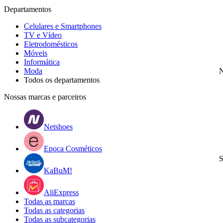
Departamentos
Celulares e Smartphones
TV e Vídeo
Eletrodomésticos
Móveis
Informática
Moda
N
Todos os departamentos
Nossas marcas e parceiros
Netshoes
Epoca Cosméticos
S
KaBuM!
AliExpress
Todas as marcas
Todas as categorias
Todas as subcategorias