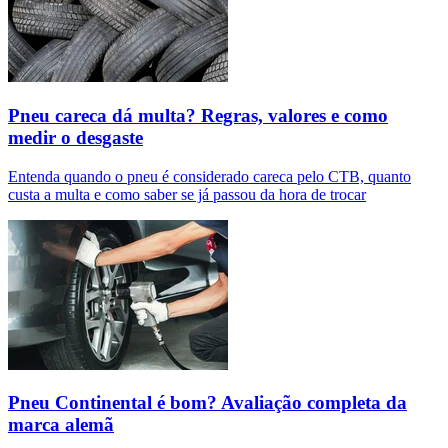
Pneu careca dá multa? Regras, valores e como
medir o desgaste
Entenda quando o pneu é considerado careca pelo CTB, quanto
custa a multa e como saber se já passou da hora de trocar
Pneu Continental é bom? Avaliação completa da
marca alemã