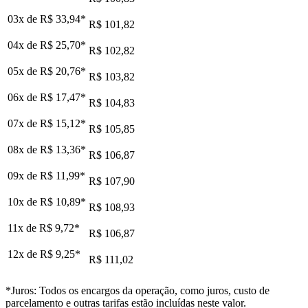
03x de
R$ 33,94
*
R$ 101,82
04x de
R$ 25,70
*
R$ 102,82
05x de
R$ 20,76
*
R$ 103,82
06x de
R$ 17,47
*
R$ 104,83
07x de
R$ 15,12
*
R$ 105,85
08x de
R$ 13,36
*
R$ 106,87
09x de
R$ 11,99
*
R$ 107,90
10x de
R$ 10,89
*
R$ 108,93
11x de
R$ 9,72
*
R$ 106,87
12x de
R$ 9,25
*
R$ 111,02
*Juros: Todos os encargos da operação, como juros, custo de
parcelamento e outras tarifas estão incluídas neste valor.