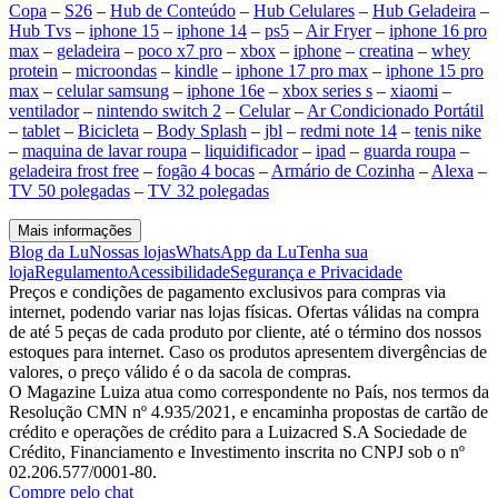
Copa
–
S26
–
Hub de Conteúdo
–
Hub Celulares
–
Hub Geladeira
–
Hub Tvs
–
iphone 15
–
iphone 14
–
ps5
–
Air Fryer
–
iphone 16 pro
max
–
geladeira
–
poco x7 pro
–
xbox
–
iphone
–
creatina
–
whey
protein
–
microondas
–
kindle
–
iphone 17 pro max
–
iphone 15 pro
max
–
celular samsung
–
iphone 16e
–
xbox series s
–
xiaomi
–
ventilador
–
nintendo switch 2
–
Celular
–
Ar Condicionado Portátil
–
tablet
–
Bicicleta
–
Body Splash
–
jbl
–
redmi note 14
–
tenis nike
–
maquina de lavar roupa
–
liquidificador
–
ipad
–
guarda roupa
–
geladeira frost free
–
fogão 4 bocas
–
Armário de Cozinha
–
Alexa
–
TV 50 polegadas
–
TV 32 polegadas
Mais informações
Blog da Lu
Nossas lojas
WhatsApp da Lu
Tenha sua
loja
Regulamento
Acessibilidade
Segurança e Privacidade
Preços e condições de pagamento exclusivos para compras via
internet, podendo variar nas lojas físicas. Ofertas válidas na compra
de até 5 peças de cada produto por cliente, até o término dos nossos
estoques para internet. Caso os produtos apresentem divergências de
valores, o preço válido é o da sacola de compras.
O Magazine Luiza atua como correspondente no País, nos termos da
Resolução CMN nº 4.935/2021, e encaminha propostas de cartão de
crédito e operações de crédito para a Luizacred S.A Sociedade de
Crédito, Financiamento e Investimento inscrita no CNPJ sob o nº
02.206.577/0001-80.
Compre pelo chat