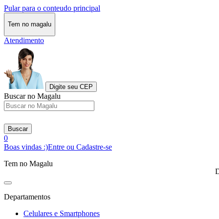
Pular para o conteudo principal
Tem no magalu
Atendimento
Digite seu CEP
Buscar no Magalu
Buscar
0
Boas vindas :)
Entre ou Cadastre-se
Tem no Magalu
D
Departamentos
Celulares e Smartphones