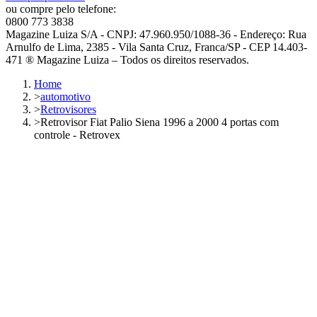
ou compre pelo telefone:
0800 773 3838
Magazine Luiza S/A - CNPJ: 47.960.950/1088-36 - Endereço: Rua
Arnulfo de Lima, 2385 - Vila Santa Cruz, Franca/SP - CEP 14.403-
471 ® Magazine Luiza – Todos os direitos reservados.
Home
>
automotivo
>
Retrovisores
>
Retrovisor Fiat Palio Siena 1996 a 2000 4 portas com
controle - Retrovex