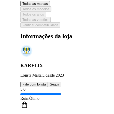
Todas as marcas
Todos os modelos
Todos os anos
Todas as versões
Verificar compatibilidade
Informações da loja
KARFLIX
Lojista Magalu desde 2023
Fale com lojista
Seguir
5.0
Ruim
Ótimo