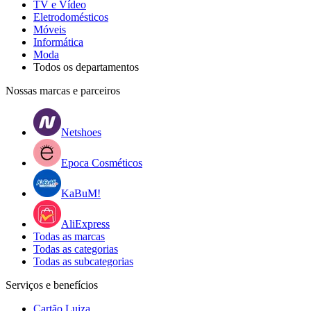
TV e Vídeo
Eletrodomésticos
Móveis
Informática
Moda
Todos os departamentos
Nossas marcas e parceiros
Netshoes
Epoca Cosméticos
KaBuM!
AliExpress
Todas as marcas
Todas as categorias
Todas as subcategorias
Serviços e benefícios
Cartão Luiza