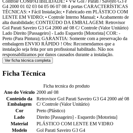
Controle COMPATIBILIDADE: • Vw Gol / Parati / Saveiro G3 e
G4 2000 01 02 03 04 05 06 07 08 4 portas CARACTERÍSTICAS
TÉCNICAS: • Fácil Instalação; • Fabricado em PLÁSTICO COM
LENTE EM VIDRO; • Controle Interno Manual; • Acabamento de
alta durabilidade; CONTEÚDO DA EMBALAGEM: Retrovisor
Gol Parati Saveiro G3 G4 2000 até 08 C/ Controle (Valor Unitário)
Lado Direito [Passageiro] - Lado Esquerdo [Motorista] COR: -
Preto (Para Pintura); GARANTIA: Somente com a preservação da
embalagem ENVIO RÁPIDO ! Obs: Recomendamos que a
instalação seja feita por um profissional habilitado. Não nos
responsabilizamos por danos causados durante a instalação.
Ver ficha técnica completa
Ficha Técnica
Ficha tecnica do produto
Ano do Veículo
2000 até 08
Conteúdo da
Retrovisor Gol Parati Saveiro G3 G4 2000 até 08
Embalagem
C/ Controle (Valor Unitário)
Cor
Preto (Plástico)
Lado
Direito [Passageiro] - Esquerdo [Motorista]
Material
PLÁSTICO COM LENTE EM VIDRO
Modelo
Gol Parati Saveiro G3 G4