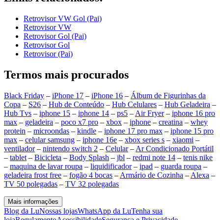
Retrovisor VW Gol (Pai)
Retrovisor VW
Retrovisor Gol (Pai)
Retrovisor Gol
Retrovisor (Pai)
Termos mais procurados
Black Friday
–
iPhone 17
–
iPhone 16
–
Álbum de Figurinhas da
Copa
–
S26
–
Hub de Conteúdo
–
Hub Celulares
–
Hub Geladeira
–
Hub Tvs
–
iphone 15
–
iphone 14
–
ps5
–
Air Fryer
–
iphone 16 pro
max
–
geladeira
–
poco x7 pro
–
xbox
–
iphone
–
creatina
–
whey
protein
–
microondas
–
kindle
–
iphone 17 pro max
–
iphone 15 pro
max
–
celular samsung
–
iphone 16e
–
xbox series s
–
xiaomi
–
ventilador
–
nintendo switch 2
–
Celular
–
Ar Condicionado Portátil
–
tablet
–
Bicicleta
–
Body Splash
–
jbl
–
redmi note 14
–
tenis nike
–
maquina de lavar roupa
–
liquidificador
–
ipad
–
guarda roupa
–
geladeira frost free
–
fogão 4 bocas
–
Armário de Cozinha
–
Alexa
–
TV 50 polegadas
–
TV 32 polegadas
Mais informações
Blog da Lu
Nossas lojas
WhatsApp da Lu
Tenha sua
loja
Regulamento
Acessibilidade
Segurança e Privacidade