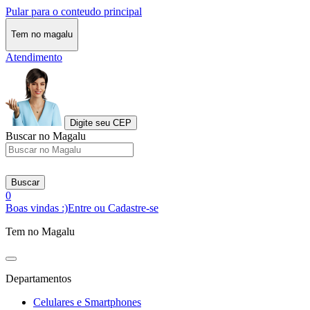
Pular para o conteudo principal
Tem no magalu
Atendimento
Digite seu CEP
Buscar no Magalu
Buscar
0
Boas vindas :)
Entre ou Cadastre-se
Tem no Magalu
Departamentos
Celulares e Smartphones