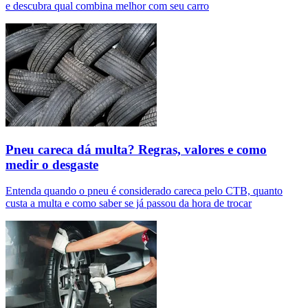
e descubra qual combina melhor com seu carro
Pneu careca dá multa? Regras, valores e como
medir o desgaste
Entenda quando o pneu é considerado careca pelo CTB, quanto
custa a multa e como saber se já passou da hora de trocar