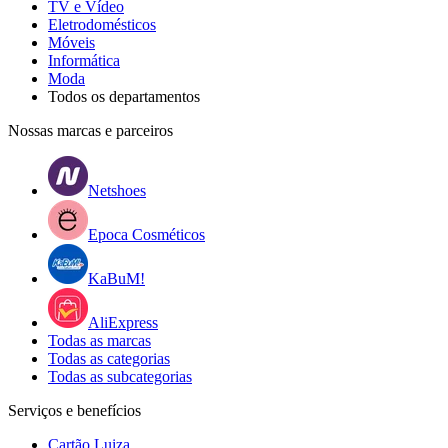
TV e Vídeo
Eletrodomésticos
Móveis
Informática
Moda
Todos os departamentos
Nossas marcas e parceiros
Netshoes
Epoca Cosméticos
KaBuM!
AliExpress
Todas as marcas
Todas as categorias
Todas as subcategorias
Serviços e benefícios
Cartão Luiza