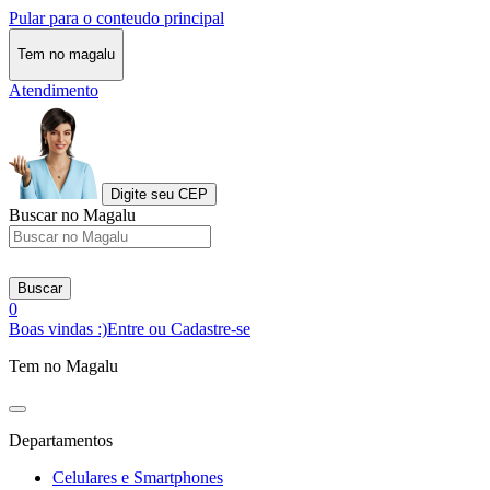
Pular para o conteudo principal
Tem no magalu
Atendimento
Digite seu CEP
Buscar no Magalu
Buscar
0
Boas vindas :)
Entre ou Cadastre-se
Tem no Magalu
Departamentos
Celulares e Smartphones