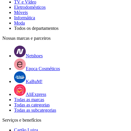
TV e Vídeo
Eletrodomésticos
Móveis
Informática
Moda
Todos os departamentos
Nossas marcas e parceiros
Netshoes
Epoca Cosméticos
KaBuM!
AliExpress
Todas as marcas
Todas as categorias
Todas as subcategorias
Serviços e benefícios
Cartão Luiza