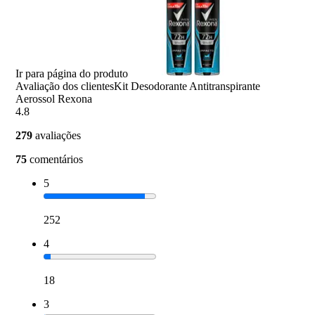
Ir para página do produto
Avaliação dos clientes
Kit Desodorante Antitranspirante
Aerossol Rexona
4.8
279
avaliações
75
comentários
5
252
4
18
3