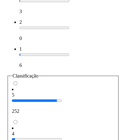
3
2
0
1
6
Classificação
5
252
4