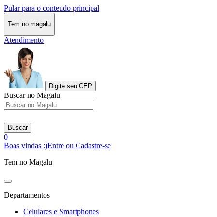
Pular para o conteudo principal
Tem no magalu
Atendimento
Digite seu CEP
Buscar no Magalu
Buscar
0
Boas vindas :)
Entre ou Cadastre-se
Tem no Magalu
Departamentos
Celulares e Smartphones