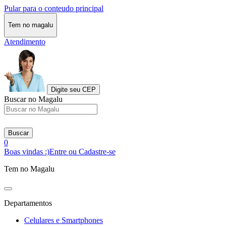
Pular para o conteudo principal
Tem no magalu
Atendimento
Digite seu CEP
Buscar no Magalu
Buscar
0
Boas vindas :)
Entre ou Cadastre-se
Tem no Magalu
Departamentos
Celulares e Smartphones