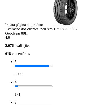
Ir para página do produto
Avaliação dos clientes
Pneu Aro 15” 185/65R15
Goodyear 88H
4.9
2.076
avaliações
618
comentários
5
+999
4
171
3