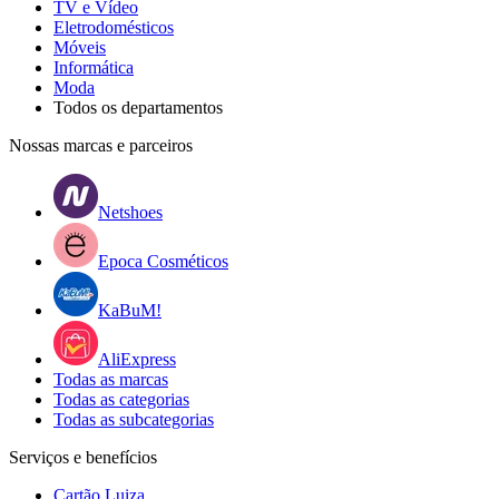
TV e Vídeo
Eletrodomésticos
Móveis
Informática
Moda
Todos os departamentos
Nossas marcas e parceiros
Netshoes
Epoca Cosméticos
KaBuM!
AliExpress
Todas as marcas
Todas as categorias
Todas as subcategorias
Serviços e benefícios
Cartão Luiza