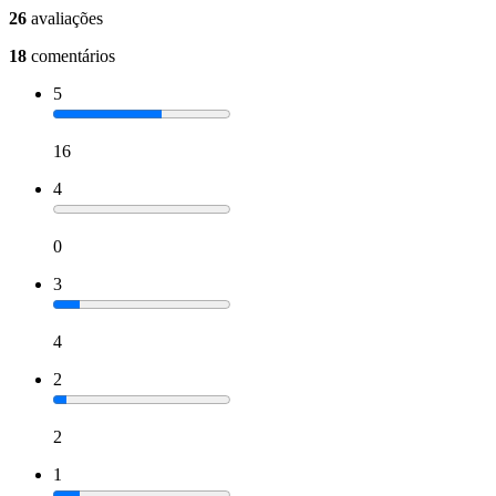
26
avaliações
18
comentários
5
16
4
0
3
4
2
2
1