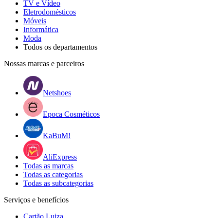
TV e Vídeo
Eletrodomésticos
Móveis
Informática
Moda
Todos os departamentos
Nossas marcas e parceiros
Netshoes
Epoca Cosméticos
KaBuM!
AliExpress
Todas as marcas
Todas as categorias
Todas as subcategorias
Serviços e benefícios
Cartão Luiza