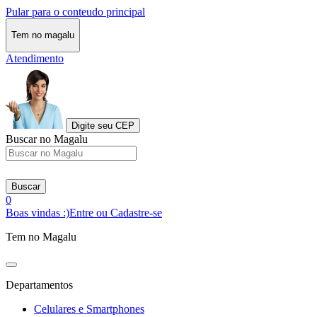
Pular para o conteudo principal
Tem no magalu
Atendimento
Digite seu CEP
Buscar no Magalu
Buscar
0
Boas vindas :)
Entre ou Cadastre-se
Tem no Magalu
Departamentos
Celulares e Smartphones