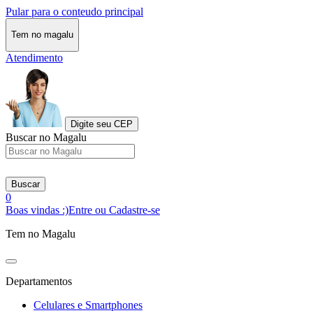
Pular para o conteudo principal
Tem no magalu
Atendimento
Digite seu CEP
Buscar no Magalu
Buscar
0
Boas vindas :)
Entre ou Cadastre-se
Tem no Magalu
Departamentos
Celulares e Smartphones