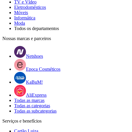
TV e Vídeo
Eletrodomésticos
Móveis
Informática
Moda
Todos os departamentos
Nossas marcas e parceiros
Netshoes
Epoca Cosméticos
KaBuM!
AliExpress
Todas as marcas
Todas as categorias
Todas as subcategorias
Serviços e benefícios
Cartão Luiza