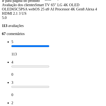
Ir para página do produto
Avaliação dos clientes
Smart TV 65" LG 4K OLED
OLED65C5PSA webOS 25 α9 AI Processor 4K Gen8 Alexa 4
HDMI 2.1 3 US
5.0
113
avaliações
67
comentários
5
113
4
0
3
0
2