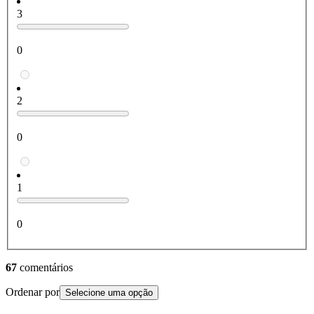
3
0
2
0
1
0
67
comentários
Ordenar por
Selecione uma opção