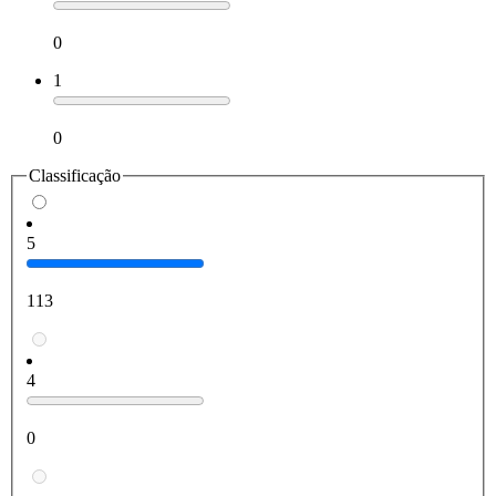
0
1
0
Classificação
5
113
4
0