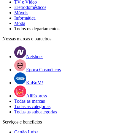
TV e Vídeo
Eletrodomésticos
Móveis
Informática
Moda
Todos os departamentos
Nossas marcas e parceiros
Netshoes
Epoca Cosméticos
KaBuM!
AliExpress
Todas as marcas
Todas as categorias
Todas as subcategorias
Serviços e benefícios
Cartão Luiza