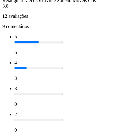
Retangular Mel e Off White Sonetto Móveis Cris
3.8
12
avaliações
9
comentários
5
6
4
3
3
0
2
0