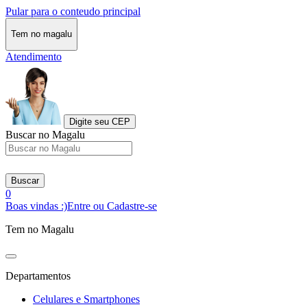
Pular para o conteudo principal
Tem no magalu
Atendimento
Digite seu CEP
Buscar no Magalu
Buscar
0
Boas vindas :)
Entre ou Cadastre-se
Tem no Magalu
Departamentos
Celulares e Smartphones