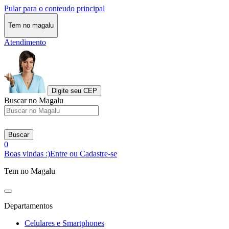
Pular para o conteudo principal
Tem no magalu
Atendimento
Digite seu CEP
Buscar no Magalu
Buscar
0
Boas vindas :)
Entre ou Cadastre-se
Tem no Magalu
Departamentos
Celulares e Smartphones