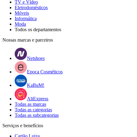
TV e Vídeo
Eletrodomésticos
Móveis
Informática
Moda
Todos os departamentos
Nossas marcas e parceiros
Netshoes
Epoca Cosméticos
KaBuM!
AliExpress
Todas as marcas
Todas as categorias
Todas as subcategorias
Serviços e benefícios
Cartão Luiza