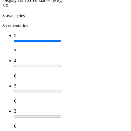
Display com 21 Unidades de 8g
5.0
3
avaliações
3
comentários
5
3
4
0
3
0
2
0