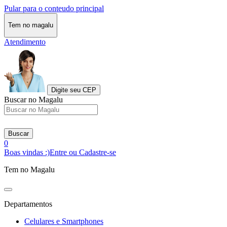
Pular para o conteudo principal
Tem no magalu
Atendimento
Digite seu CEP
Buscar no Magalu
Buscar
0
Boas vindas :)
Entre ou Cadastre-se
Tem no Magalu
Departamentos
Celulares e Smartphones