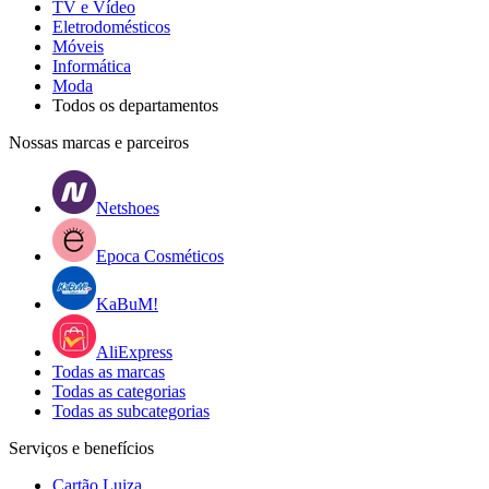
TV e Vídeo
Eletrodomésticos
Móveis
Informática
Moda
Todos os departamentos
Nossas marcas e parceiros
Netshoes
Epoca Cosméticos
KaBuM!
AliExpress
Todas as marcas
Todas as categorias
Todas as subcategorias
Serviços e benefícios
Cartão Luiza