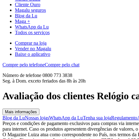
Cliente Ouro
Magalu seguros
Blog da Lu
Maga +
WhatsApp da Lu
Todos os serviços
Comprar na loja
Vender no Magalu
Baixe o aplicativo
Compre pelo telefone
Compre pelo chat
Número de telefone 0800 773 3838
Seg. à Dom. exceto feriados das 8h às 20h
Avaliação dos clientes Relógio 
Mais informações
Blog da Lu
Nossas lojas
WhatsApp da Lu
Tenha sua loja
Regulamento
Preços e condições de pagamento exclusivos para compras via internet,
para internet. Caso os produtos apresentem divergências de valores, o
O Magazine Luiza atua como correspondente no País, nos termos da R