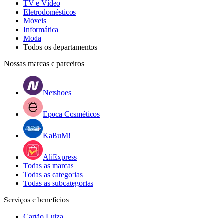
TV e Vídeo
Eletrodomésticos
Móveis
Informática
Moda
Todos os departamentos
Nossas marcas e parceiros
Netshoes
Epoca Cosméticos
KaBuM!
AliExpress
Todas as marcas
Todas as categorias
Todas as subcategorias
Serviços e benefícios
Cartão Luiza