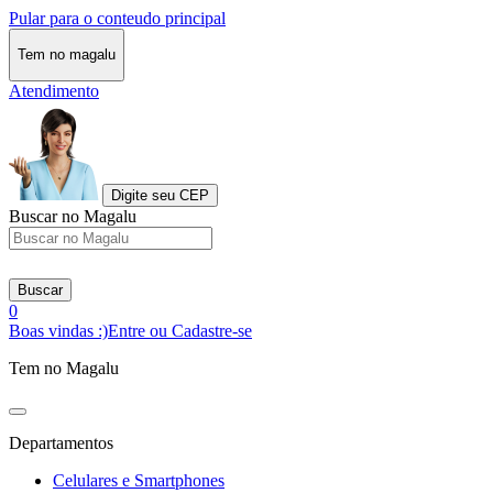
Pular para o conteudo principal
Tem no magalu
Atendimento
Digite seu CEP
Buscar no Magalu
Buscar
0
Boas vindas :)
Entre ou Cadastre-se
Tem no Magalu
Departamentos
Celulares e Smartphones