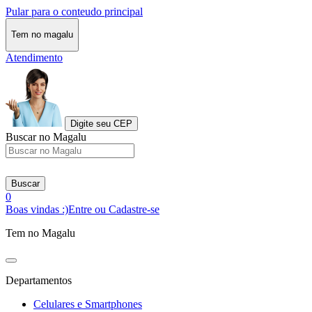
Pular para o conteudo principal
Tem no magalu
Atendimento
Digite seu CEP
Buscar no Magalu
Buscar
0
Boas vindas :)
Entre ou Cadastre-se
Tem no Magalu
Departamentos
Celulares e Smartphones