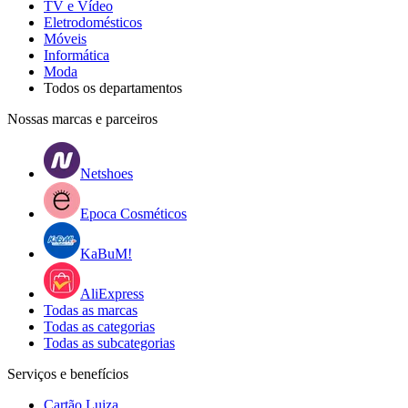
TV e Vídeo
Eletrodomésticos
Móveis
Informática
Moda
Todos os departamentos
Nossas marcas e parceiros
Netshoes
Epoca Cosméticos
KaBuM!
AliExpress
Todas as marcas
Todas as categorias
Todas as subcategorias
Serviços e benefícios
Cartão Luiza