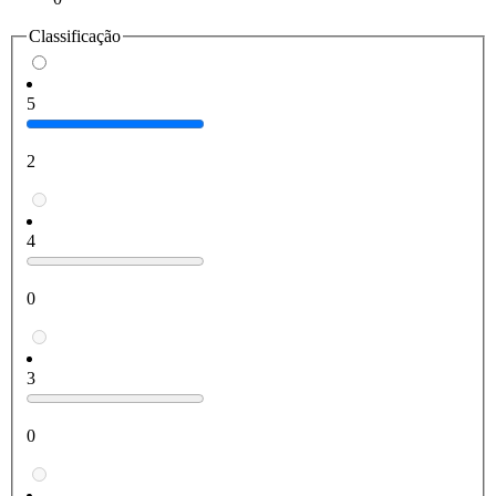
Classificação
5
2
4
0
3
0