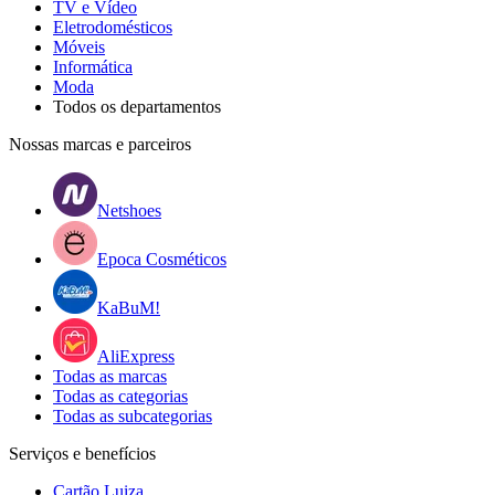
TV e Vídeo
Eletrodomésticos
Móveis
Informática
Moda
Todos os departamentos
Nossas marcas e parceiros
Netshoes
Epoca Cosméticos
KaBuM!
AliExpress
Todas as marcas
Todas as categorias
Todas as subcategorias
Serviços e benefícios
Cartão Luiza