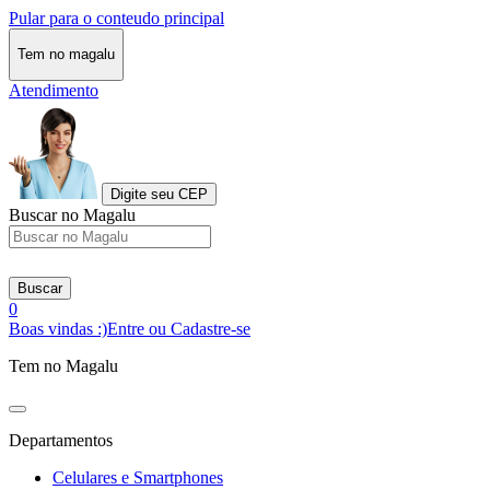
Pular para o conteudo principal
Tem no magalu
Atendimento
Digite seu CEP
Buscar no Magalu
Buscar
0
Boas vindas :)
Entre ou Cadastre-se
Tem no Magalu
Departamentos
Celulares e Smartphones