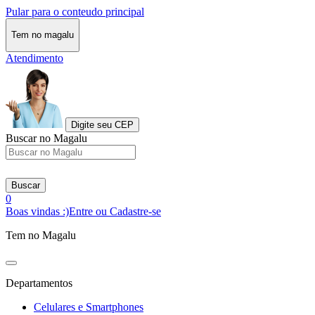
Pular para o conteudo principal
Tem no magalu
Atendimento
Digite seu CEP
Buscar no Magalu
Buscar
0
Boas vindas :)
Entre ou Cadastre-se
Tem no Magalu
Departamentos
Celulares e Smartphones