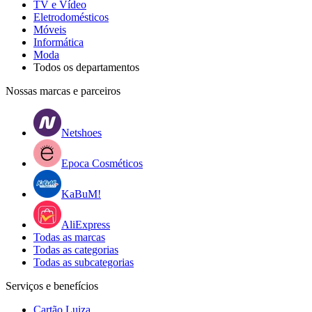
TV e Vídeo
Eletrodomésticos
Móveis
Informática
Moda
Todos os departamentos
Nossas marcas e parceiros
Netshoes
Epoca Cosméticos
KaBuM!
AliExpress
Todas as marcas
Todas as categorias
Todas as subcategorias
Serviços e benefícios
Cartão Luiza