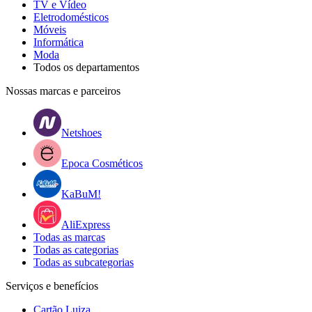
TV e Vídeo
Eletrodomésticos
Móveis
Informática
Moda
Todos os departamentos
Nossas marcas e parceiros
Netshoes
Epoca Cosméticos
KaBuM!
AliExpress
Todas as marcas
Todas as categorias
Todas as subcategorias
Serviços e benefícios
Cartão Luiza