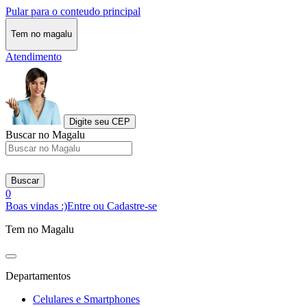
Pular para o conteudo principal
Tem no magalu
Atendimento
Digite seu CEP
Buscar no Magalu
Buscar
0
Boas vindas :)
Entre ou Cadastre-se
Tem no Magalu
Departamentos
Celulares e Smartphones