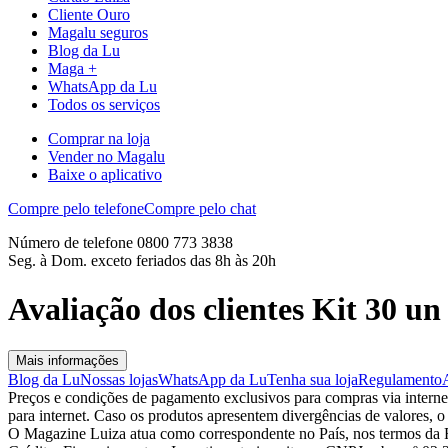
Cliente Ouro
Magalu seguros
Blog da Lu
Maga +
WhatsApp da Lu
Todos os serviços
Comprar na loja
Vender no Magalu
Baixe o aplicativo
Compre pelo telefone
Compre pelo chat
Número de telefone 0800 773 3838
Seg. à Dom. exceto feriados das 8h às 20h
Avaliação dos clientes Kit 30 un
Mais informações
Blog da Lu
Nossas lojas
WhatsApp da Lu
Tenha sua loja
Regulamento
Preços e condições de pagamento exclusivos para compras via internet,
para internet. Caso os produtos apresentem divergências de valores, o
O Magazine Luiza atua como correspondente no País, nos termos da R