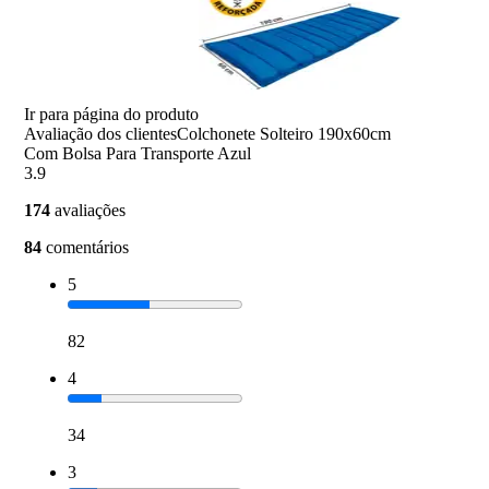
Ir para página do produto
Avaliação dos clientes
Colchonete Solteiro 190x60cm
Com Bolsa Para Transporte Azul
3.9
174
avaliações
84
comentários
5
82
4
34
3