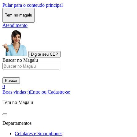
Pular para o conteudo principal
Tem no magalu
Atendimento
Digite seu CEP
Buscar no Magalu
Buscar
0
Boas vindas :)
Entre ou Cadastre-se
Tem no Magalu
Departamentos
Celulares e Smartphones