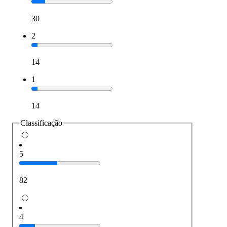
30
2
14
1
14
Classificação
5
82
4