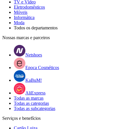
TV e Vídeo
Eletrodomésticos
Móveis
Informática
Moda
Todos os departamentos
Nossas marcas e parceiros
Netshoes
Epoca Cosméticos
KaBuM!
AliExpress
Todas as marcas
Todas as categorias
Todas as subcategorias
Serviços e benefícios
Cartão Luiza