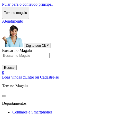
Pular para o conteudo principal
Tem no magalu
Atendimento
Digite seu CEP
Buscar no Magalu
Buscar
0
Boas vindas :)
Entre ou Cadastre-se
Tem no Magalu
Departamentos
Celulares e Smartphones