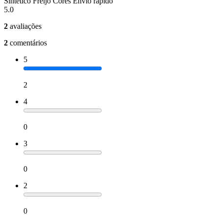
Sintético Freijó Cores Envio rápido
5.0
2
avaliações
2
comentários
5
2
4
0
3
0
2
0