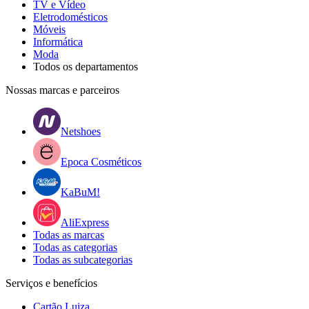
TV e Vídeo
Eletrodomésticos
Móveis
Informática
Moda
Todos os departamentos
Nossas marcas e parceiros
Netshoes
Epoca Cosméticos
KaBuM!
AliExpress
Todas as marcas
Todas as categorias
Todas as subcategorias
Serviços e benefícios
Cartão Luiza