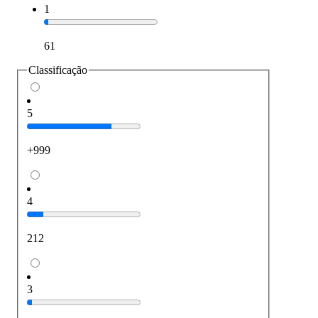
1
61
Classificação
5
+999
4
212
3