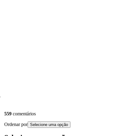
d
559
comentários
Ordenar por
Selecione uma opção