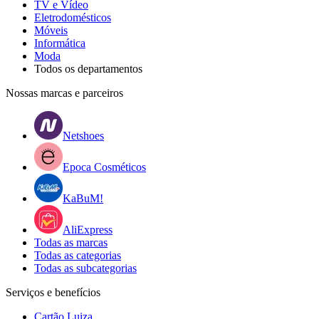
TV e Vídeo
Eletrodomésticos
Móveis
Informática
Moda
Todos os departamentos
Nossas marcas e parceiros
Netshoes
Epoca Cosméticos
KaBuM!
AliExpress
Todas as marcas
Todas as categorias
Todas as subcategorias
Serviços e benefícios
Cartão Luiza