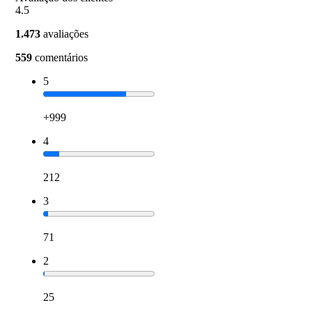
4.5
1.473
avaliações
559
comentários
5
+999
4
212
3
71
2
25