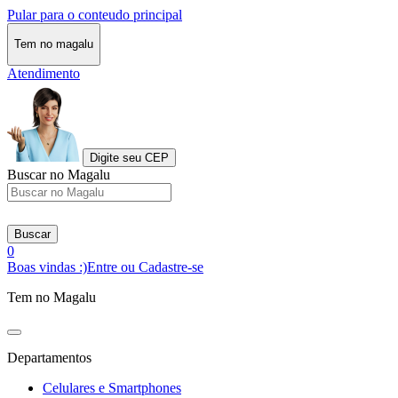
Pular para o conteudo principal
Tem no magalu
Atendimento
Digite seu CEP
Buscar no Magalu
Buscar
0
Boas vindas :)
Entre ou Cadastre-se
Tem no Magalu
Departamentos
Celulares e Smartphones