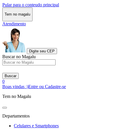
Pular para o conteudo principal
Tem no magalu
Atendimento
Digite seu CEP
Buscar no Magalu
Buscar
0
Boas vindas :)
Entre ou Cadastre-se
Tem no Magalu
Departamentos
Celulares e Smartphones