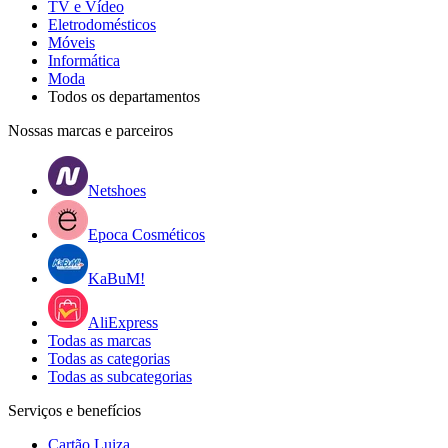
TV e Vídeo
Eletrodomésticos
Móveis
Informática
Moda
Todos os departamentos
Nossas marcas e parceiros
Netshoes
Epoca Cosméticos
KaBuM!
AliExpress
Todas as marcas
Todas as categorias
Todas as subcategorias
Serviços e benefícios
Cartão Luiza