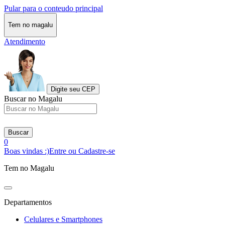
Pular para o conteudo principal
Tem no magalu
Atendimento
Digite seu CEP
Buscar no Magalu
Buscar
0
Boas vindas :)
Entre ou Cadastre-se
Tem no Magalu
Departamentos
Celulares e Smartphones