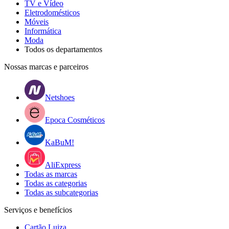
TV e Vídeo
Eletrodomésticos
Móveis
Informática
Moda
Todos os departamentos
Nossas marcas e parceiros
Netshoes
Epoca Cosméticos
KaBuM!
AliExpress
Todas as marcas
Todas as categorias
Todas as subcategorias
Serviços e benefícios
Cartão Luiza