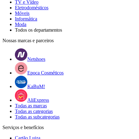
TV e Vídeo
Eletrodomésticos
Móveis
Informática
Moda
Todos os departamentos
Nossas marcas e parceiros
Netshoes
Epoca Cosméticos
KaBuM!
AliExpress
Todas as marcas
Todas as categorias
Todas as subcategorias
Serviços e benefícios
Cartão Luiza