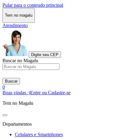
Pular para o conteudo principal
Tem no magalu
Atendimento
Digite seu CEP
Buscar no Magalu
Buscar
0
Boas vindas :)
Entre ou Cadastre-se
Tem no Magalu
Departamentos
Celulares e Smartphones