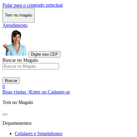
Pular para o conteudo principal
Tem no magalu
Atendimento
Digite seu CEP
Buscar no Magalu
Buscar
0
Boas vindas :)
Entre ou Cadastre-se
Tem no Magalu
Departamentos
Celulares e Smartphones