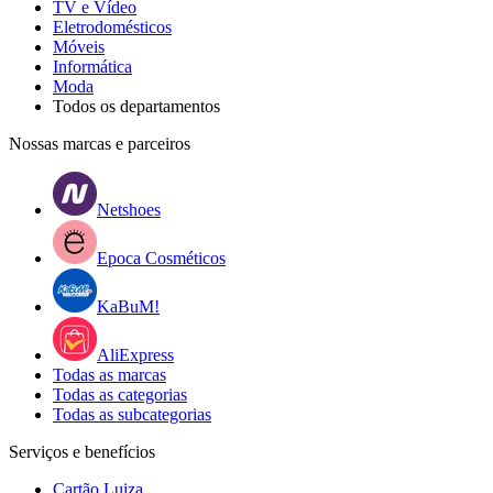
TV e Vídeo
Eletrodomésticos
Móveis
Informática
Moda
Todos os departamentos
Nossas marcas e parceiros
Netshoes
Epoca Cosméticos
KaBuM!
AliExpress
Todas as marcas
Todas as categorias
Todas as subcategorias
Serviços e benefícios
Cartão Luiza