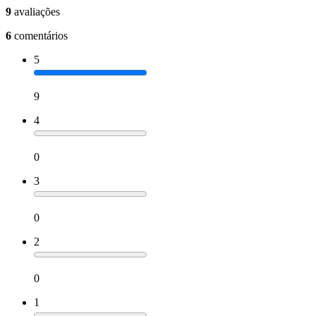
9
avaliações
6
comentários
5
9
4
0
3
0
2
0
1