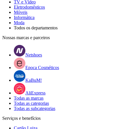
TV e Vídeo
Eletrodomésticos
Móveis
Informática
Moda
Todos os departamentos
Nossas marcas e parceiros
Netshoes
Epoca Cosméticos
KaBuM!
AliExpress
Todas as marcas
Todas as categorias
Todas as subcategorias
Serviços e benefícios
Cartão Luiza