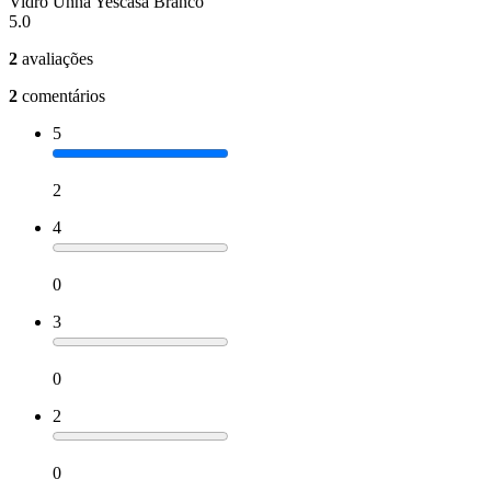
Vidro Unna Yescasa Branco
5.0
2
avaliações
2
comentários
5
2
4
0
3
0
2
0