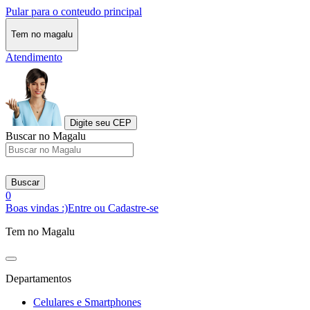
Pular para o conteudo principal
Tem no magalu
Atendimento
Digite seu CEP
Buscar no Magalu
Buscar
0
Boas vindas :)
Entre ou Cadastre-se
Tem no Magalu
Departamentos
Celulares e Smartphones