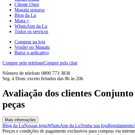
Cliente Ouro
Magalu seguros
Blog da Lu
Maga +
WhatsApp da Lu
Todos os serviços
Comprar na loja
Vender no Magalu
Baixe o aplicativo
Compre pelo telefone
Compre pelo chat
Número de telefone 0800 773 3838
Seg. à Dom. exceto feriados das 8h às 20h
Avaliação dos clientes Conjunt
peças
Mais informações
Blog da Lu
Nossas lojas
WhatsApp da Lu
Tenha sua loja
Regulamento
Preços e condições de pagamento exclusivos para compras via internet,