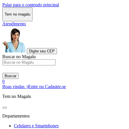
Pular para o conteudo principal
Tem no magalu
Atendimento
Digite seu CEP
Buscar no Magalu
Buscar
0
Boas vindas :)
Entre ou Cadastre-se
Tem no Magalu
Departamentos
Celulares e Smartphones