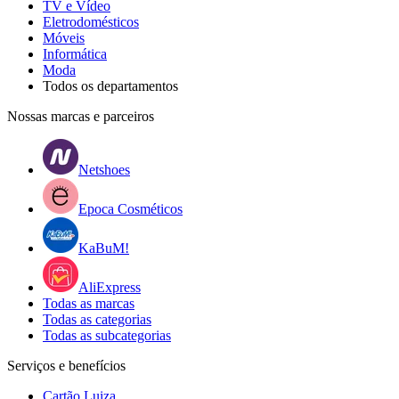
TV e Vídeo
Eletrodomésticos
Móveis
Informática
Moda
Todos os departamentos
Nossas marcas e parceiros
Netshoes
Epoca Cosméticos
KaBuM!
AliExpress
Todas as marcas
Todas as categorias
Todas as subcategorias
Serviços e benefícios
Cartão Luiza