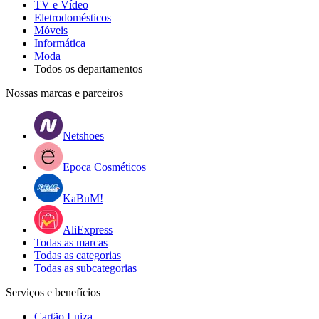
TV e Vídeo
Eletrodomésticos
Móveis
Informática
Moda
Todos os departamentos
Nossas marcas e parceiros
Netshoes
Epoca Cosméticos
KaBuM!
AliExpress
Todas as marcas
Todas as categorias
Todas as subcategorias
Serviços e benefícios
Cartão Luiza