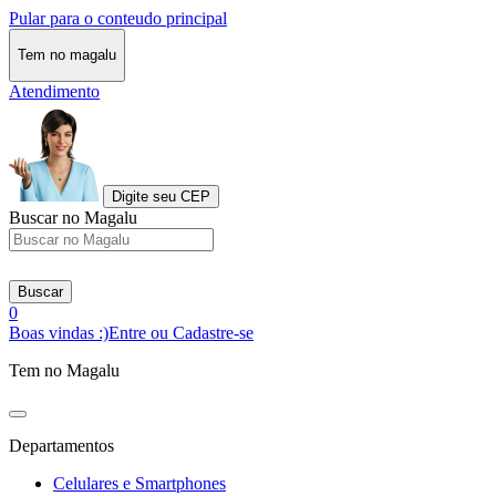
Pular para o conteudo principal
Tem no magalu
Atendimento
Digite seu CEP
Buscar no Magalu
Buscar
0
Boas vindas :)
Entre ou Cadastre-se
Tem no Magalu
Departamentos
Celulares e Smartphones