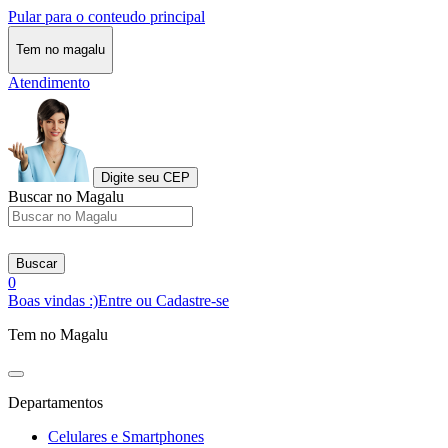
Pular para o conteudo principal
Tem no magalu
Atendimento
Digite seu CEP
Buscar no Magalu
Buscar
0
Boas vindas :)
Entre ou Cadastre-se
Tem no Magalu
Departamentos
Celulares e Smartphones