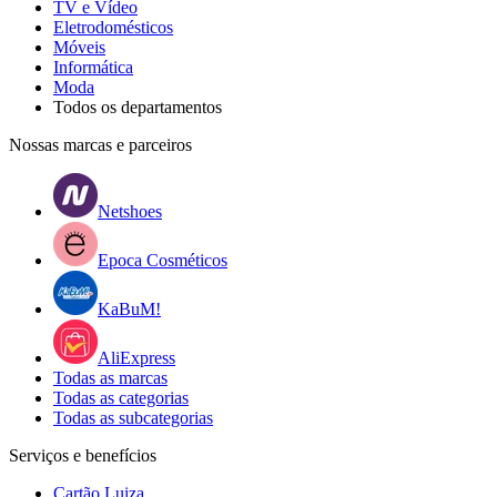
TV e Vídeo
Eletrodomésticos
Móveis
Informática
Moda
Todos os departamentos
Nossas marcas e parceiros
Netshoes
Epoca Cosméticos
KaBuM!
AliExpress
Todas as marcas
Todas as categorias
Todas as subcategorias
Serviços e benefícios
Cartão Luiza