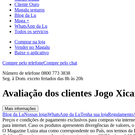
Cliente Ouro
Magalu seguros
Blog da Lu
Maga +
WhatsApp da Lu
Todos os serviços
Comprar na loja
Vender no Magalu
Baixe o aplicativo
Compre pelo telefone
Compre pelo chat
Número de telefone 0800 773 3838
Seg. à Dom. exceto feriados das 8h às 20h
Avaliação dos clientes Jogo Xic
Mais informações
Blog da Lu
Nossas lojas
WhatsApp da Lu
Tenha sua loja
Regulamento
Preços e condições de pagamento exclusivos para compras via internet,
para internet. Caso os produtos apresentem divergências de valores, o
O Magazine Luiza atua como correspondente no País, nos termos da R