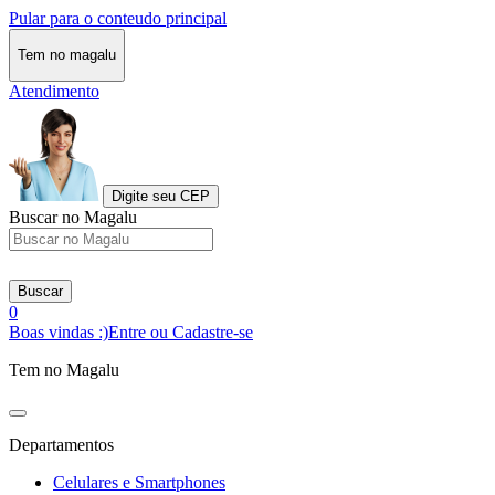
Pular para o conteudo principal
Tem no magalu
Atendimento
Digite seu CEP
Buscar no Magalu
Buscar
0
Boas vindas :)
Entre ou Cadastre-se
Tem no Magalu
Departamentos
Celulares e Smartphones