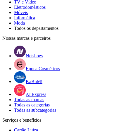
TV e Vídeo
Eletrodomésticos
Móveis
Informática
Moda
Todos os departamentos
Nossas marcas e parceiros
Netshoes
Epoca Cosméticos
KaBuM!
AliExpress
Todas as marcas
Todas as categorias
Todas as subcategorias
Serviços e benefícios
Cartão Luiza