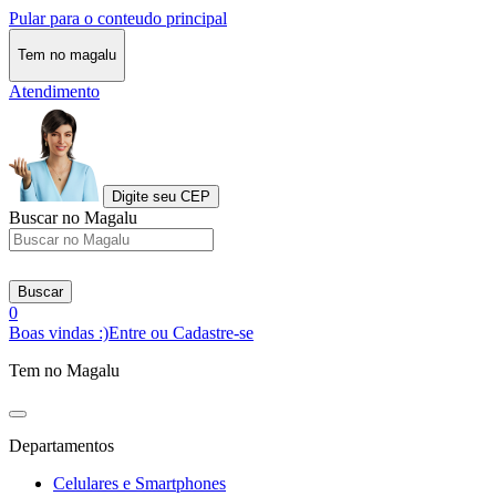
Pular para o conteudo principal
Tem no magalu
Atendimento
Digite seu CEP
Buscar no Magalu
Buscar
0
Boas vindas :)
Entre ou Cadastre-se
Tem no Magalu
Departamentos
Celulares e Smartphones