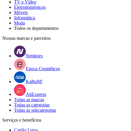
TV e Vídeo
Eletrodomésticos
Móveis
Informática
Moda
Todos os departamentos
Nossas marcas e parceiros
Netshoes
Epoca Cosméticos
KaBuM!
AliExpress
Todas as marcas
Todas as categorias
Todas as subcategorias
Serviços e benefícios
Cartão Luiza