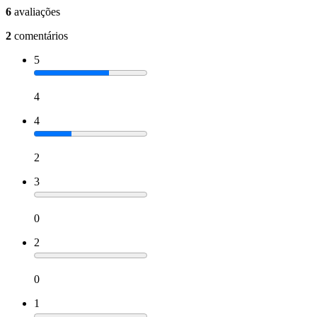
6
avaliações
2
comentários
5
4
4
2
3
0
2
0
1