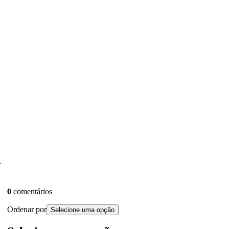
d
0
comentários
Ordenar por
Selecione uma opção