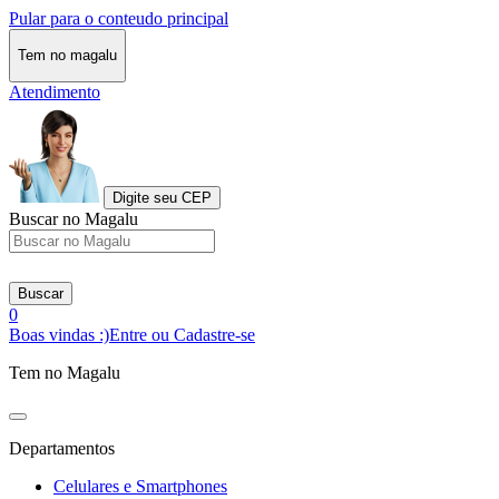
Pular para o conteudo principal
Tem no magalu
Atendimento
Digite seu CEP
Buscar no Magalu
Buscar
0
Boas vindas :)
Entre ou Cadastre-se
Tem no Magalu
Departamentos
Celulares e Smartphones