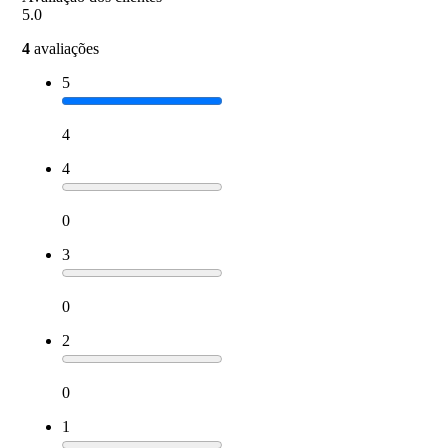
5.0
4
avaliações
5
4
4
0
3
0
2
0
1