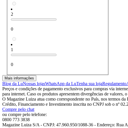
2
0
1
0
Mais informações
Blog da Lu
Nossas lojas
WhatsApp da Lu
Tenha sua loja
Regulamento
Preços e condições de pagamento exclusivos para compras via internet,
para internet. Caso os produtos apresentem divergências de valores, o
O Magazine Luiza atua como correspondente no País, nos termos da R
Crédito, Financiamento e Investimento inscrita no CNPJ sob o nº 02
Compre pelo chat
ou compre pelo telefone:
0800 773 3838
Magazine Luiza S/A - CNPJ: 47.960.950/1088-36 - Endereço: Rua Arn