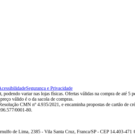
Acessibilidade
Segurança e Privacidade
 podendo variar nas lojas físicas. Ofertas válidas na compra de até 5 p
 preço válido é o da sacola de compras.
esolução CMN nº 4.935/2021, e encaminha propostas de cartão de créd
.206.577/0001-80.
ulfo de Lima, 2385 - Vila Santa Cruz, Franca/SP - CEP 14.403-471 ®