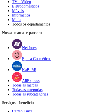
TV e Vídeo
Eletrodomésticos
Móveis
Informática
Moda
Todos os departamentos
Nossas marcas e parceiros
Netshoes
Epoca Cosméticos
KaBuM!
AliExpress
Todas as marcas
Todas as categorias
Todas as subcategorias
Serviços e benefícios
Cartão Luiza