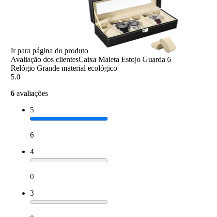
Ir para página do produto
Avaliação dos clientes
Caixa Maleta Estojo Guarda 6
Relógio Grande material ecológico
5.0
6
avaliações
5
6
4
0
3