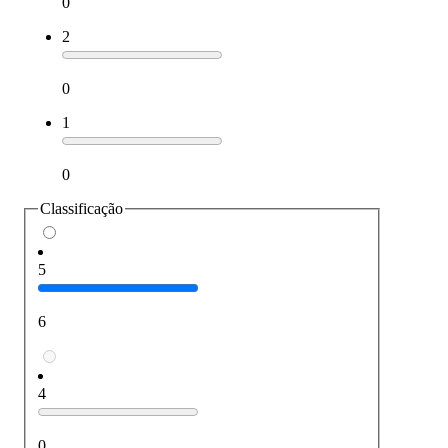
0
2
0
1
0
Classificação
5
6
4
0