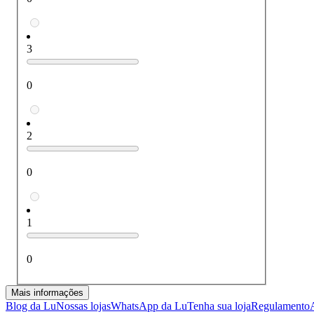
3
0
2
0
1
0
Mais informações
Blog da Lu
Nossas lojas
WhatsApp da Lu
Tenha sua loja
Regulamento