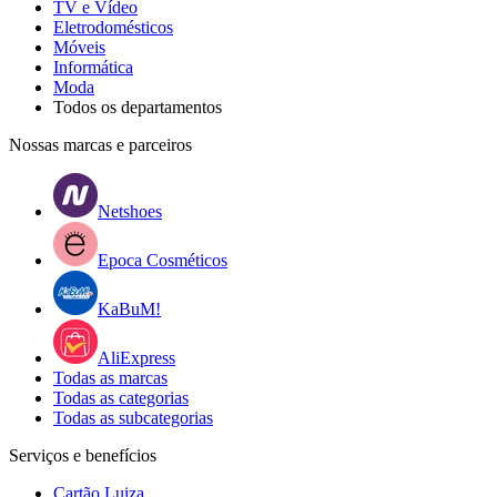
TV e Vídeo
Eletrodomésticos
Móveis
Informática
Moda
Todos os departamentos
Nossas marcas e parceiros
Netshoes
Epoca Cosméticos
KaBuM!
AliExpress
Todas as marcas
Todas as categorias
Todas as subcategorias
Serviços e benefícios
Cartão Luiza