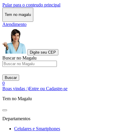
Pular para o conteudo principal
Tem no magalu
Atendimento
Digite seu CEP
Buscar no Magalu
Buscar
0
Boas vindas :)
Entre ou Cadastre-se
Tem no Magalu
Departamentos
Celulares e Smartphones