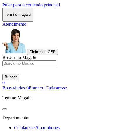
Pular para o conteudo principal
Tem no magalu
Atendimento
Digite seu CEP
Buscar no Magalu
Buscar
0
Boas vindas :)
Entre ou Cadastre-se
Tem no Magalu
Departamentos
Celulares e Smartphones