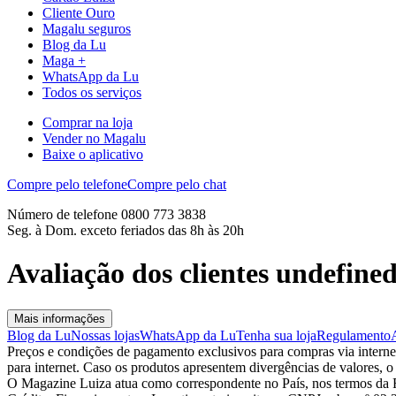
Cliente Ouro
Magalu seguros
Blog da Lu
Maga +
WhatsApp da Lu
Todos os serviços
Comprar na loja
Vender no Magalu
Baixe o aplicativo
Compre pelo telefone
Compre pelo chat
Número de telefone 0800 773 3838
Seg. à Dom. exceto feriados das 8h às 20h
Avaliação dos clientes undefine
Mais informações
Blog da Lu
Nossas lojas
WhatsApp da Lu
Tenha sua loja
Regulamento
Preços e condições de pagamento exclusivos para compras via internet,
para internet. Caso os produtos apresentem divergências de valores, o
O Magazine Luiza atua como correspondente no País, nos termos da R