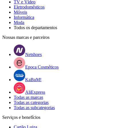
TV e Vídeo
Eletrodomésticos
Móveis
Informática
Moda
Todos os departamentos
Nossas marcas e parceiros
Netshoes
Epoca Cosméticos
KaBuM!
AliExpress
Todas as marcas
Todas as categorias
Todas as subcategorias
Serviços e benefícios
Cartão Luiza