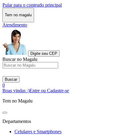
Pular para o conteudo principal
Tem no magalu
Atendimento
Digite seu CEP
Buscar no Magalu
Buscar
0
Boas vindas :)
Entre ou Cadastre-se
Tem no Magalu
Departamentos
Celulares e Smartphones