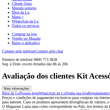
Cliente Ouro
Magalu seguros
Blog da Lu
Maga +
WhatsApp da Lu
Todos os serviços
Comprar na loja
Vender no Magalu
Baixe o aplicativo
Compre pelo telefone
Compre pelo chat
Número de telefone 0800 773 3838
Seg. à Dom. exceto feriados das 8h às 20h
Avaliação dos clientes Kit Aces
Mais informações
Blog da Lu
Nossas lojas
WhatsApp da Lu
Tenha sua loja
Regulamento
Preços e condições de pagamento exclusivos para compras via internet,
para internet. Caso os produtos apresentem divergências de valores, o
O Magazine Luiza atua como correspondente no País, nos termos da R