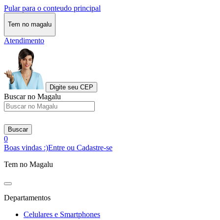
Pular para o conteudo principal
Tem no magalu
Atendimento
Digite seu CEP
Buscar no Magalu
Buscar
0
Boas vindas :)
Entre ou Cadastre-se
Tem no Magalu
Departamentos
Celulares e Smartphones