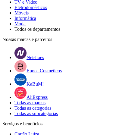
TV e Vídeo
Eletrodomésticos
Móveis
Informática
Moda
Todos os departamentos
Nossas marcas e parceiros
Netshoes
Epoca Cosméticos
KaBuM!
AliExpress
Todas as marcas
Todas as categorias
Todas as subcategorias
Serviços e benefícios
Cartão Luiza