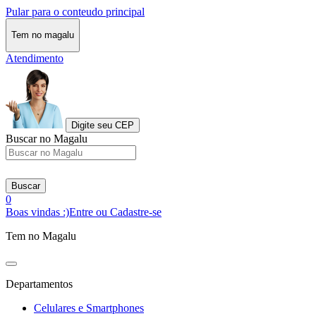
Pular para o conteudo principal
Tem no magalu
Atendimento
Digite seu CEP
Buscar no Magalu
Buscar
0
Boas vindas :)
Entre ou Cadastre-se
Tem no Magalu
Departamentos
Celulares e Smartphones