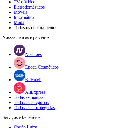
TV e Vídeo
Eletrodomésticos
Móveis
Informática
Moda
Todos os departamentos
Nossas marcas e parceiros
Netshoes
Epoca Cosméticos
KaBuM!
AliExpress
Todas as marcas
Todas as categorias
Todas as subcategorias
Serviços e benefícios
Cartão Luiza