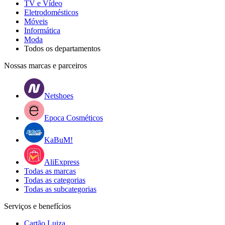
TV e Vídeo
Eletrodomésticos
Móveis
Informática
Moda
Todos os departamentos
Nossas marcas e parceiros
Netshoes
Epoca Cosméticos
KaBuM!
AliExpress
Todas as marcas
Todas as categorias
Todas as subcategorias
Serviços e benefícios
Cartão Luiza