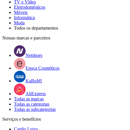
TV e Vídeo
Eletrodomésticos
Móveis
Informática
Moda
Todos os departamentos
Nossas marcas e parceiros
Netshoes
Epoca Cosméticos
KaBuM!
AliExpress
Todas as marcas
Todas as categorias
Todas as subcategorias
Serviços e benefícios
Cartão Luiza