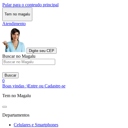
Pular para o conteudo principal
Tem no magalu
Atendimento
Digite seu CEP
Buscar no Magalu
Buscar
0
Boas vindas :)
Entre ou Cadastre-se
Tem no Magalu
Departamentos
Celulares e Smartphones