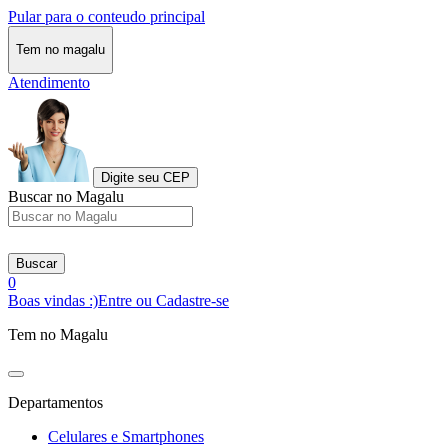
Pular para o conteudo principal
Tem no magalu
Atendimento
Digite seu CEP
Buscar no Magalu
Buscar
0
Boas vindas :)
Entre ou Cadastre-se
Tem no Magalu
Departamentos
Celulares e Smartphones