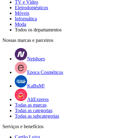
TV e Vídeo
Eletrodomésticos
Móveis
Informática
Moda
Todos os departamentos
Nossas marcas e parceiros
Netshoes
Epoca Cosméticos
KaBuM!
AliExpress
Todas as marcas
Todas as categorias
Todas as subcategorias
Serviços e benefícios
Cartão Luiza