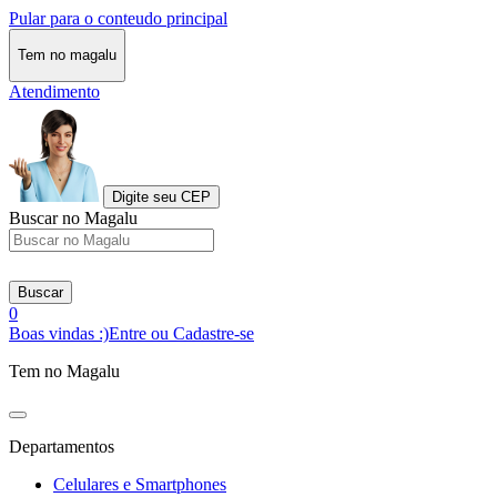
Pular para o conteudo principal
Tem no magalu
Atendimento
Digite seu CEP
Buscar no Magalu
Buscar
0
Boas vindas :)
Entre ou Cadastre-se
Tem no Magalu
Departamentos
Celulares e Smartphones