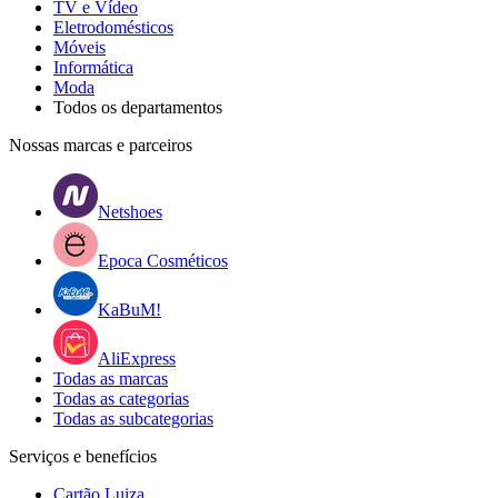
TV e Vídeo
Eletrodomésticos
Móveis
Informática
Moda
Todos os departamentos
Nossas marcas e parceiros
Netshoes
Epoca Cosméticos
KaBuM!
AliExpress
Todas as marcas
Todas as categorias
Todas as subcategorias
Serviços e benefícios
Cartão Luiza