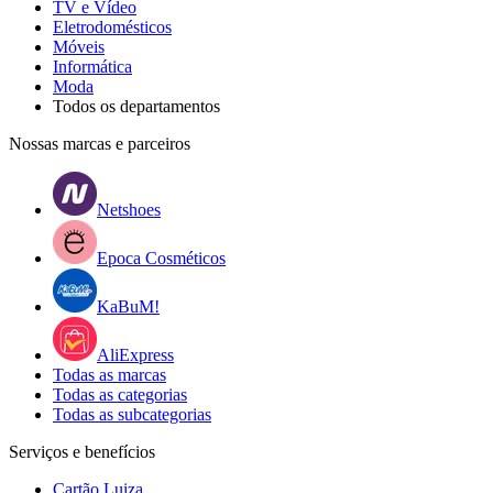
TV e Vídeo
Eletrodomésticos
Móveis
Informática
Moda
Todos os departamentos
Nossas marcas e parceiros
Netshoes
Epoca Cosméticos
KaBuM!
AliExpress
Todas as marcas
Todas as categorias
Todas as subcategorias
Serviços e benefícios
Cartão Luiza