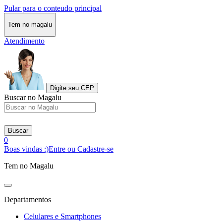
Pular para o conteudo principal
Tem no magalu
Atendimento
Digite seu CEP
Buscar no Magalu
Buscar
0
Boas vindas :)
Entre ou Cadastre-se
Tem no Magalu
Departamentos
Celulares e Smartphones