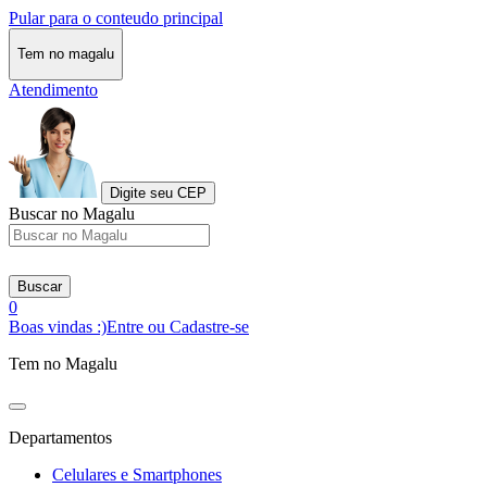
Pular para o conteudo principal
Tem no magalu
Atendimento
Digite seu CEP
Buscar no Magalu
Buscar
0
Boas vindas :)
Entre ou Cadastre-se
Tem no Magalu
Departamentos
Celulares e Smartphones