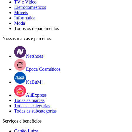
TV e Vídeo
Eletrodomésticos
Móveis
Informática
Moda
Todos os departamentos
Nossas marcas e parceiros
Netshoes
Epoca Cosméticos
KaBuM!
AliExpress
Todas as marcas
Todas as categorias
Todas as subcategorias
Serviços e benefícios
Cartão Luiza