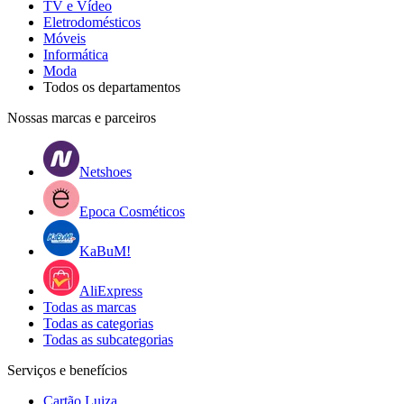
TV e Vídeo
Eletrodomésticos
Móveis
Informática
Moda
Todos os departamentos
Nossas marcas e parceiros
Netshoes
Epoca Cosméticos
KaBuM!
AliExpress
Todas as marcas
Todas as categorias
Todas as subcategorias
Serviços e benefícios
Cartão Luiza