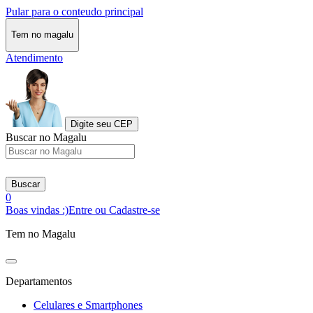
Pular para o conteudo principal
Tem no magalu
Atendimento
Digite seu CEP
Buscar no Magalu
Buscar
0
Boas vindas :)
Entre ou Cadastre-se
Tem no Magalu
Departamentos
Celulares e Smartphones