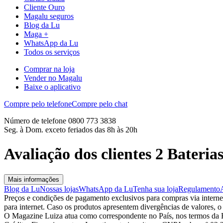
Cliente Ouro
Magalu seguros
Blog da Lu
Maga +
WhatsApp da Lu
Todos os serviços
Comprar na loja
Vender no Magalu
Baixe o aplicativo
Compre pelo telefone
Compre pelo chat
Número de telefone 0800 773 3838
Seg. à Dom. exceto feriados das 8h às 20h
Avaliação dos clientes 2 Bateri
Mais informações
Blog da Lu
Nossas lojas
WhatsApp da Lu
Tenha sua loja
Regulamento
Preços e condições de pagamento exclusivos para compras via internet,
para internet. Caso os produtos apresentem divergências de valores, o
O Magazine Luiza atua como correspondente no País, nos termos da R