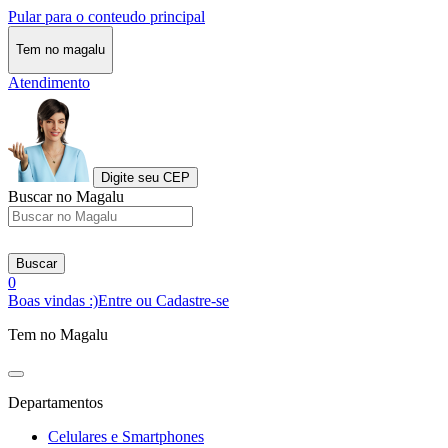
Pular para o conteudo principal
Tem no magalu
Atendimento
Digite seu CEP
Buscar no Magalu
Buscar
0
Boas vindas :)
Entre ou Cadastre-se
Tem no Magalu
Departamentos
Celulares e Smartphones