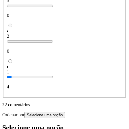
3
0
2
0
1
4
22
comentários
Ordenar por
Selecione uma opção
Selecione uma opção