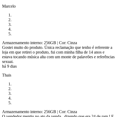
Marcelo
Armazenamento interno: 256GB
| Cor: Cinza
Gostei muito do produto. Única reclamação que tenho é referente a
loja em que retirei o produto, fui com minha filha de 14 anos e
estava tocando música alta com um monte de palavrões e referências
sexuai.
há 9 dias
Thais
Armazenamento interno: 256GB
| Cor: Cinza
O vendedor mentiu no ato da venda , dizendo que era 24 de ram ! E