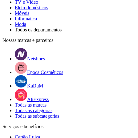
TV e Vídeo
Eletrodomésticos
Móveis
Informática
Moda
Todos os departamentos
Nossas marcas e parceiros
Netshoes
Epoca Cosméticos
KaBuM!
AliExpress
Todas as marcas
Todas as categorias
Todas as subcategorias
Serviços e benefícios
Cartão Luiza