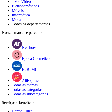
TV e Vídeo
Eletrodomésticos
Móveis
Informática
Moda
Todos os departamentos
Nossas marcas e parceiros
Netshoes
Epoca Cosméticos
KaBuM!
AliExpress
Todas as marcas
Todas as categorias
Todas as subcategorias
Serviços e benefícios
Cartão Luiza