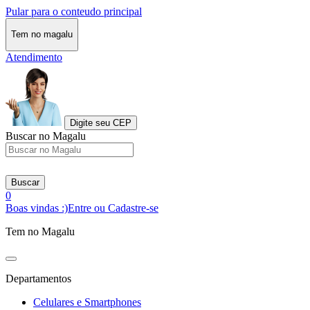
Pular para o conteudo principal
Tem no magalu
Atendimento
Digite seu CEP
Buscar no Magalu
Buscar
0
Boas vindas :)
Entre ou Cadastre-se
Tem no Magalu
Departamentos
Celulares e Smartphones