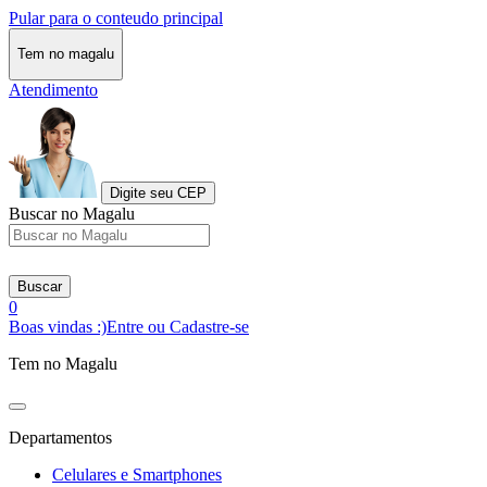
Pular para o conteudo principal
Tem no magalu
Atendimento
Digite seu CEP
Buscar no Magalu
Buscar
0
Boas vindas :)
Entre ou Cadastre-se
Tem no Magalu
Departamentos
Celulares e Smartphones