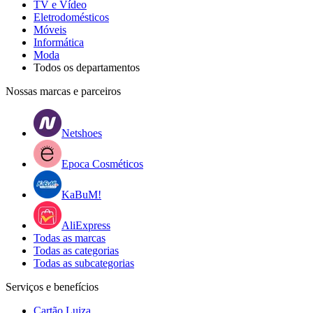
TV e Vídeo
Eletrodomésticos
Móveis
Informática
Moda
Todos os departamentos
Nossas marcas e parceiros
Netshoes
Epoca Cosméticos
KaBuM!
AliExpress
Todas as marcas
Todas as categorias
Todas as subcategorias
Serviços e benefícios
Cartão Luiza