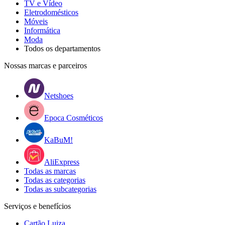
TV e Vídeo
Eletrodomésticos
Móveis
Informática
Moda
Todos os departamentos
Nossas marcas e parceiros
Netshoes
Epoca Cosméticos
KaBuM!
AliExpress
Todas as marcas
Todas as categorias
Todas as subcategorias
Serviços e benefícios
Cartão Luiza