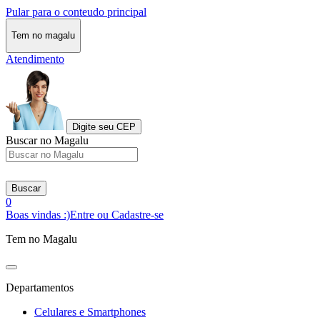
Pular para o conteudo principal
Tem no magalu
Atendimento
Digite seu CEP
Buscar no Magalu
Buscar
0
Boas vindas :)
Entre ou Cadastre-se
Tem no Magalu
Departamentos
Celulares e Smartphones